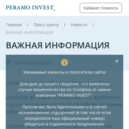
Кабинет Клиента
Главная
Пресс-центр
Новости
ВАЖНАЯ ИНФОРМАЦИЯ
ВАЖНАЯ ИНФОРМАЦИЯ
Ссылка на новость
Уважаемые клиенты и посетители сайта!
Уважаемые клиенты и посетители сайта!
Доводим до вашего сведения, что выявлены
случаи мошенничества по телефону от имени
компании "PERAMO INVEST".
Доводим до вашего сведения, что выявлены
случаи мошенничества по телефону от имени
Просим вас быть бдительными и в случае
компании "PERAMO INVEST".
возникновения подозрений (в том числе если
определился наш официальный номер)
убедиться в подлинности предложения.
Просим вас быть бдительными и в случае