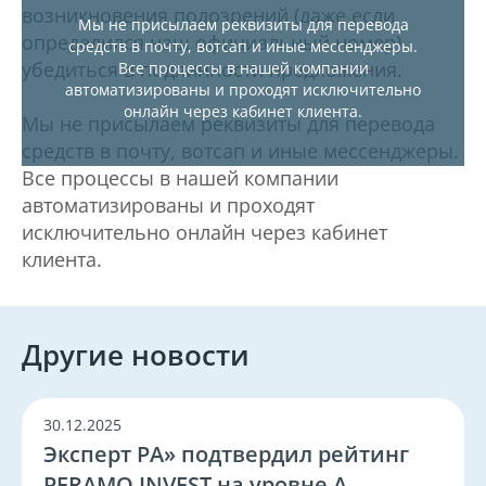
возникновения подозрений (даже если
Мы не присылаем реквизиты для перевода
определился наш официальный номер)
средств в почту, вотсап и иные мессенджеры.
убедиться в подлинности предложения.
Все процессы в нашей компании
автоматизированы и проходят исключительно
онлайн через кабинет клиента.
Мы не присылаем реквизиты для перевода
средств в почту, вотсап и иные мессенджеры.
Все процессы в нашей компании
автоматизированы и проходят
исключительно онлайн через кабинет
клиента.
Другие новости
30.12.2025
Эксперт РА» подтвердил рейтинг
PERAMO INVEST на уровне А