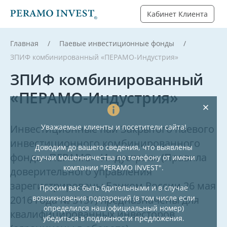
Кабинет Клиента
Главная
Паевые инвестиционные фонды
ЗПИФ комбинированный «ПЕРАМО-Индустрия»
ЗПИФ комбинированный
«ПЕРАМО-Индустрия»
Инвестиционные паи Закрытого паевого
Уважаемые клиенты и посетители сайта!
инвестиционного комбинированного
Доводим до вашего сведения, что выявлены
фонда «ПЕРАМО - Индустрия» (Правила
случаи мошенничества по телефону от имени
компании "PERAMO INVEST".
доверительного управления
зарегистрированы Банком России 26 мая
Просим вас быть бдительными и в случае
2016 года № 3157) предназначены для
возникновения подозрений (в том числе если
определился наш официальный номер)
квалифицированных инвесторов
убедиться в подлинности предложения.