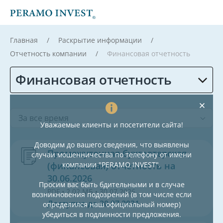
Главная
Раскрытие информации
Отчетность компании
Финансовая отчетность
Финансовая отчетность
За все время
Уважаемые клиенты и посетители сайта!
Доводим до вашего сведения, что выявлены
Промежуточная бухгалтерская
случаи мошенничества по телефону от имени
(финансовая) отчетность на
компании "PERAMO INVEST".
30.06.2026
Просим вас быть бдительными и в случае
PDF • 2.02 МБ • 30.07.2026
возникновения подозрений (в том числе если
Доступно до 30.07.2031
определился наш официальный номер)
убедиться в подлинности предложения.