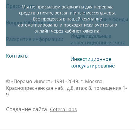
Пресс-центр
Мы не присылаем реквизиты для перевода
Паевые
средств в почту, вотсап и иные мессенджеры.
Все процессы в нашей компании
инвестиционные фонды
Вопрос/Обращение
автоматизированы и проходят исключительно
онлайн через кабинет клиента.
Индивидуальные
Раскрытие информации
инвестиционные счета
Контакты
Инвестиционное
консультирование
© «Перамо Инвест» 1991–2049. г. Москва,
Краснопресненская наб., д.8, этаж 8, помещения 1-
9
Создание сайта
Cetera Labs