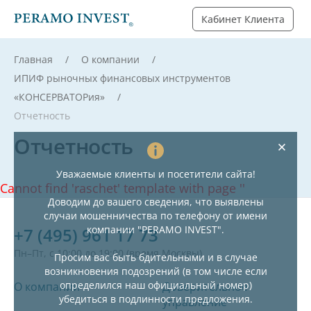
Кабинет Клиента
Главная
О компании
ИПИФ рыночных финансовых инструментов
«КОНСЕРВАТОРия»
Отчетность
Отчетность
Уважаемые клиенты и посетители сайта!
Cannot find 'raschet' template with page ''
Доводим до вашего сведения, что выявлены
случаи мошенничества по телефону от имени
компании "PERAMO INVEST".
+7 (495) 961 17 73
Пн–Пт, с 10:00 до 19:00 (время Москвы)
Просим вас быть бдительными и в случае
возникновения подозрений (в том числе если
определился наш официальный номер)
О компании
Доверительное
убедиться в подлинности предложения.
управление