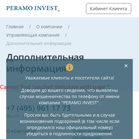
Кабинет Клиента
Главная
О компании
Управляющая компания
Дополнительная информация
Дополнительная
информация
Уважаемые клиенты и посетители сайта!
Cannot find 'raschet' template with page ''
Доводим до вашего сведения, что выявлены
случаи мошенничества по телефону от имени
компании "PERAMO INVEST".
+7 (495) 961 17 73
Просим вас быть бдительными и в случае
Пн–Пт, с 10:00 до 19:00 (время Москвы)
возникновения подозрений (в том числе если
определился наш официальный номер)
О компании
Доверительное
убедиться в подлинности предложения.
управление