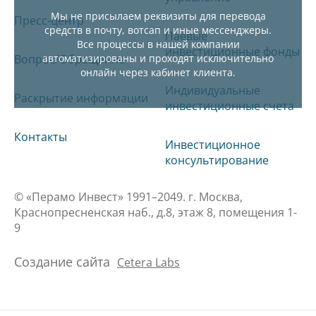
Мы не присылаем реквизиты для перевода
Пресс-центр
средств в почту, вотсап и иные мессенджеры.
Паевые
Все процессы в нашей компании
инвестиционные фонды
Вопрос/Обращение
автоматизированы и проходят исключительно
онлайн через кабинет клиента.
Индивидуальные
Раскрытие информации
инвестиционные счета
Контакты
Инвестиционное
консультирование
© «Перамо Инвест» 1991–2049. г. Москва,
Краснопресненская наб., д.8, этаж 8, помещения 1-
9
Создание сайта
Cetera Labs