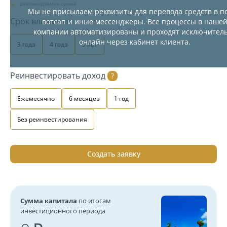
рекомендуемая сумма
Мы не присылаем реквизиты для перевода средств в по
Срок вложения
вотсап и иные мессенджеры. Все процессы в наше
компании автоматизированы и проходят исключител
онлайн через кабинет клиента.
3 года
4 года
5 лет
Реинвестировать доход
?
Ежемесячно
6 месяцев
1 год
Без реинвестирования
Создать заявку
Сумма капитала
по итогам
инвестиционного периода